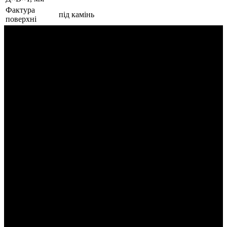
Фактура
під камінь
поверхні