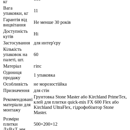
кг
Вага
11
упаковки, кг
Гарантія від
Не менше 30 років
вицвітання
Доступність
Ні
кутів
Застосування
для интер'єру
Кількість
упаковок на
60
палеті, шт.
Матеріал
гіпс
Одиниця
1 упаковка
продажу
Особливість
не морозостіійка
Призначення
для стін
Грунтовка Stone Master або Kirchland PrimeTex,
Рекомендовані
клей для плитки quick-mix FX 600 Flex або
матеріали для
Kirchland UltraFlex, гідрофобізатор Stone
монтажу
Master.
Розміри
плитки
500×200×12
Д×В×Т, мм