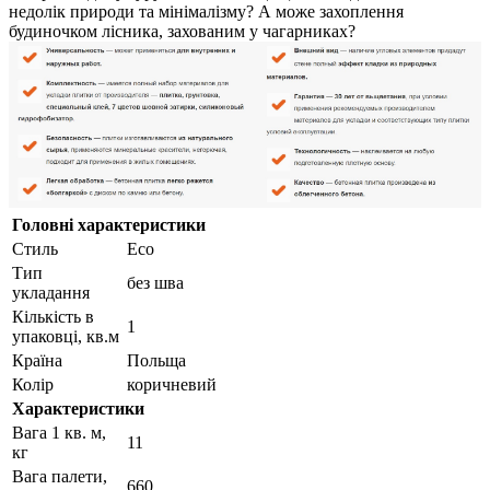
недолік природи та мінімалізму? А може захоплення
будиночком лісника, захованим у чагарниках?
Головні характеристики
Стиль
Eco
Тип
без шва
укладання
Кількість в
1
упаковці, кв.м
Країна
Польща
Колір
коричневий
Характеристики
Вага 1 кв. м,
11
кг
Вага палети,
660