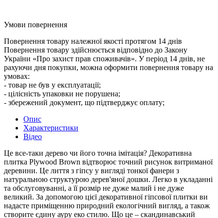
Умови повернення
Повернення товару належної якості протягом 14 днів
Повернення товару здійснюється відповідно до Закону
України «Про захист прав споживачів». У період 14 днів, не
рахуючи дня покупки, можна оформити повернення товару на
умовах:
- товар не був у експлуатації;
- цілісність упаковки не порушена;
- збережений документ, що підтверджує оплату;
Опис
Характеристики
Відео
Це все-таки дерево чи його точна імітація? Декоративна
плитка Plywood Brown відтворює точний рисунок витриманої
деревини. Це лиття з гіпсу у вигляді тонкої фанери з
натуральною структурою дерев'яної дошки. Легко в укладанні
та обслуговуванні, а її розмір не дуже малий і не дуже
великий. За допомогою цієї декоративної гіпсової плитки ви
надасте приміщенню природний екологічний вигляд, а також
створите єдину ауру еко стилю. Що це – скандинавський