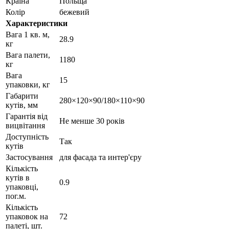
Країна
Польща
Колір
бежевий
Характеристики
Вага 1 кв. м,
28.9
кг
Вага палети,
1180
кг
Вага
15
упаковки, кг
Габарити
280×120×90/180×110×90
кутів, мм
Гарантія від
Не менше 30 років
вицвітання
Доступність
Так
кутів
Застосування
для фасада та интер'єру
Кількість
кутів в
0.9
упаковці,
пог.м.
Кількість
упаковок на
72
палеті, шт.