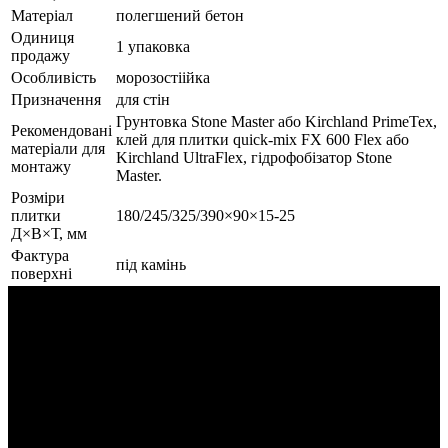
Матеріал
полегшений бетон
Одиниця
1 упаковка
продажу
Особливість
морозостіійка
Призначення
для стін
Грунтовка Stone Master або Kirchland PrimeTex,
Рекомендовані
клей для плитки quick-mix FX 600 Flex або
матеріали для
Kirchland UltraFlex, гідрофобізатор Stone
монтажу
Master.
Розміри
плитки
180/245/325/390×90×15-25
Д×В×Т, мм
Фактура
під камінь
поверхні