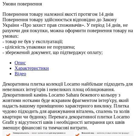
Умови повернення
Повернення товару належної якості протягом 14 днів
Повернення товару здійснюється відповідно до Закону
України «Про захист прав споживачів». У період 14 днів, не
рахуючи дня покупки, можна оформити повернення товару на
умовах:
- товар не був у експлуатації;
- цілісність упаковки не порушена;
- збережений документ, що підтверджує оплату;
Опис
Характеристики
Відео
Декоративна плитка колекції Locarno найбільше підходить для
невеликих інтер'єрів і невеликих площ облицювання.
Декоративний камінь Locarno Sahara бежевого кольору з
жовтими нотками буде яскравим фрагментом інтер'єру, який
надасть вашому приміщенню характерного виклику. Плитка
чудово підходить для аранжування віталень, спалень та холів
квартири чи будинку. Перевага декоративної плитки Locarno
Grafit у відсутності швів і необхідності затирання цих швів
зменшує фінансові та тимчасові витрати.