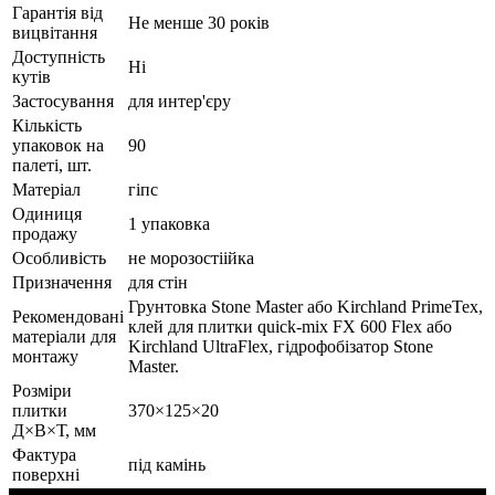
Гарантія від
Не менше 30 років
вицвітання
Доступність
Ні
кутів
Застосування
для интер'єру
Кількість
упаковок на
90
палеті, шт.
Матеріал
гіпс
Одиниця
1 упаковка
продажу
Особливість
не морозостіійка
Призначення
для стін
Грунтовка Stone Master або Kirchland PrimeTex,
Рекомендовані
клей для плитки quick-mix FX 600 Flex або
матеріали для
Kirchland UltraFlex, гідрофобізатор Stone
монтажу
Master.
Розміри
плитки
370×125×20
Д×В×Т, мм
Фактура
під камінь
поверхні