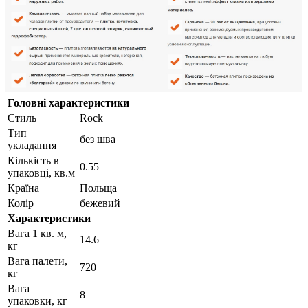
Головні характеристики
Стиль
Rock
Тип
без шва
укладання
Кількість в
0.55
упаковці, кв.м
Країна
Польща
Колір
бежевий
Характеристики
Вага 1 кв. м,
14.6
кг
Вага палети,
720
кг
Вага
8
упаковки, кг