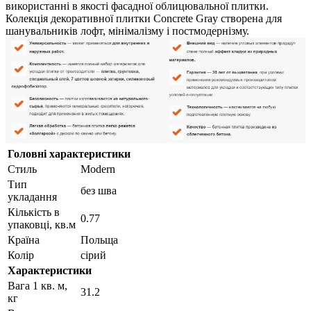
використанні в якості фасадної облицювальної плитки.
Колекція декоративної плитки Concrete Gray створена для
шанувальників лофт, мінімалізму і постмодернізму.
Головні характеристики
Стиль
Modern
Тип
без шва
укладання
Кількість в
0.77
упаковці, кв.м
Країна
Польща
Колір
сірий
Характеристики
Вага 1 кв. м,
31.2
кг