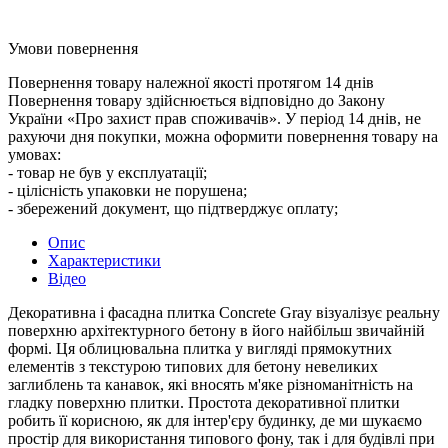
Умови повернення
Повернення товару належної якості протягом 14 днів
Повернення товару здійснюється відповідно до Закону
України «Про захист прав споживачів». У період 14 днів, не
рахуючи дня покупки, можна оформити повернення товару на
умовах:
- товар не був у експлуатації;
- цілісність упаковки не порушена;
- збережений документ, що підтверджує оплату;
Опис
Характеристики
Відео
Декоративна і фасадна плитка Concrete Gray візуалізує реальну
поверхню архітектурного бетону в його найбільш звичайній
формі. Ця облицювальна плитка у вигляді прямокутних
елементів з текстурою типових для бетону невеликих
заглиблень та канавок, які вносять м'яке різноманітність на
гладку поверхню плитки. Простота декоративної плитки
робить її корисною, як для інтер'єру будинку, де ми шукаємо
простір для використання типового фону, так і для будівлі при