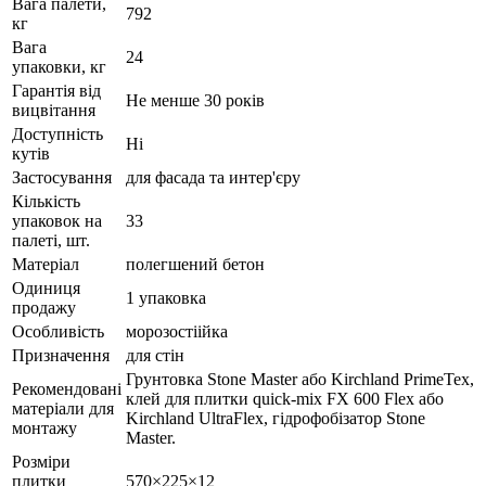
Вага палети,
792
кг
Вага
24
упаковки, кг
Гарантія від
Не менше 30 років
вицвітання
Доступність
Ні
кутів
Застосування
для фасада та интер'єру
Кількість
упаковок на
33
палеті, шт.
Матеріал
полегшений бетон
Одиниця
1 упаковка
продажу
Особливість
морозостіійка
Призначення
для стін
Грунтовка Stone Master або Kirchland PrimeTex,
Рекомендовані
клей для плитки quick-mix FX 600 Flex або
матеріали для
Kirchland UltraFlex, гідрофобізатор Stone
монтажу
Master.
Розміри
плитки
570×225×12