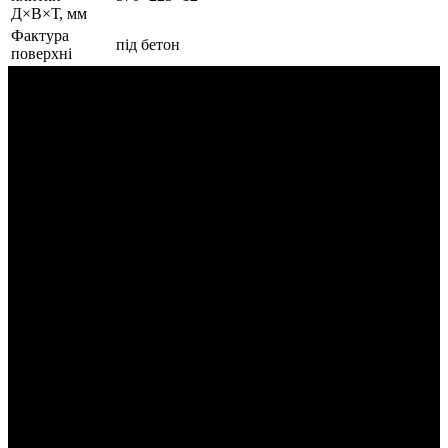
Д×В×Т, мм
Фактура
під бетон
поверхні