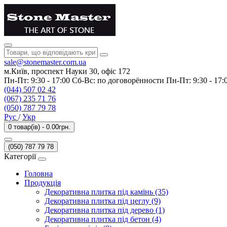
sale@stonemaster.com.ua
м.Київ, проспект Науки 30, офіс 172
Пн-Пт: 9:30 - 17:00 Сб-Вс: по договорённости Пн-Пт: 9:30 - 17
(044) 507 02 42
(067) 235 71 76
(050) 787 79 78
Рус
/
Укр
0 товар(ів) - 0.00грн.
(050) 787 79 78
Категорії
Головна
Продукція
Декоративна плитка під камінь (35)
Декоративна плитка під цеглу (9)
Декоративна плитка під дерево (1)
Декоративна плитка під бетон (4)